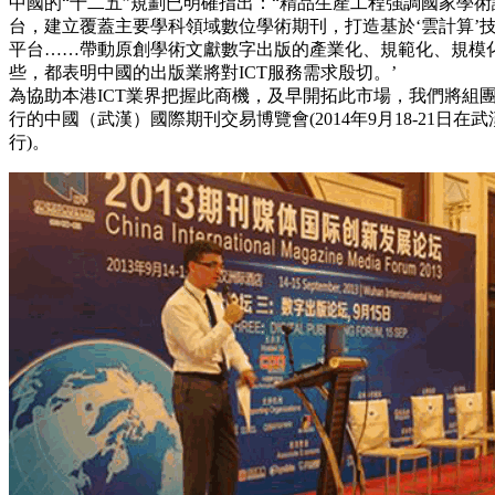
中國的“十二五”規劃已明確指出：“精品生產工程強調國家學
台，建立覆蓋主要學科領域數位學術期刊，打造基於‘雲計算’
平台……帶動原創學術文獻數字出版的產業化、規範化、規模
些，都表明中國的出版業將對ICT服務需求殷切。’
為協助本港ICT業界把握此商機，及早開拓此市場，我們將組
行的中國（武漢）國際期刊交易博覽會(2014年9月18-21日在
行)。